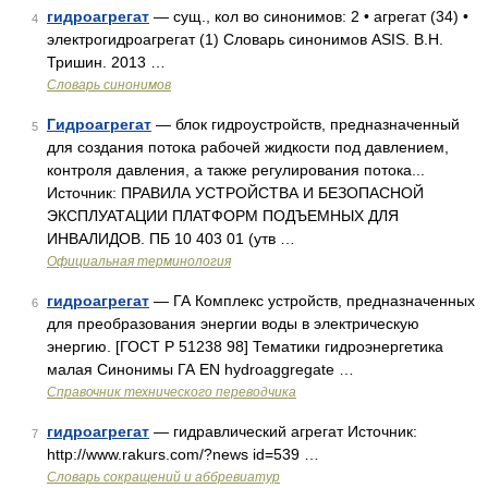
гидроагрегат
— сущ., кол во синонимов: 2 • агрегат (34) •
4
электрогидроагрегат (1) Словарь синонимов ASIS. В.Н.
Тришин. 2013 …
Словарь синонимов
Гидроагрегат
— блок гидроустройств, предназначенный
5
для создания потока рабочей жидкости под давлением,
контроля давления, а также регулирования потока...
Источник: ПРАВИЛА УСТРОЙСТВА И БЕЗОПАСНОЙ
ЭКСПЛУАТАЦИИ ПЛАТФОРМ ПОДЪЕМНЫХ ДЛЯ
ИНВАЛИДОВ. ПБ 10 403 01 (утв …
Официальная терминология
гидроагрегат
— ГА Комплекс устройств, предназначенных
6
для преобразования энергии воды в электрическую
энергию. [ГОСТ Р 51238 98] Тематики гидроэнергетика
малая Синонимы ГА EN hydroaggregate …
Справочник технического переводчика
гидроагрегат
— гидравлический агрегат Источник:
7
http://www.rakurs.com/?news id=539 …
Словарь сокращений и аббревиатур